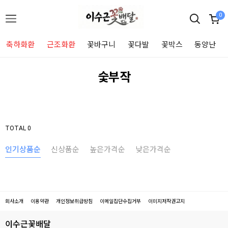
0
축하화환
근조화환
꽃바구니
꽃다발
꽃박스
동양난
숯부작
TOTAL 0
인기상품순
신상품순
높은가격순
낮은가격순
회사소개
이용약관
개인정보취급방침
이메일집단수집거부
이미지저작권고지
이수근꽃배달