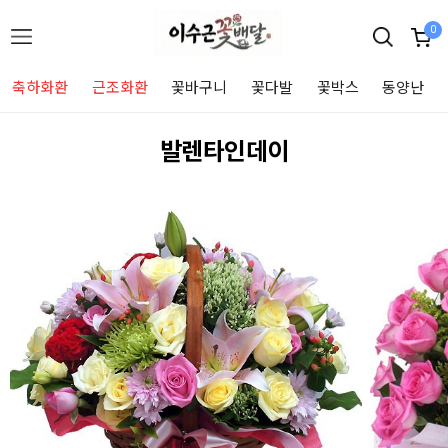
0
축하화환
근조화환
꽃바구니
꽃다발
꽃박스
동양난
발렌타인데이