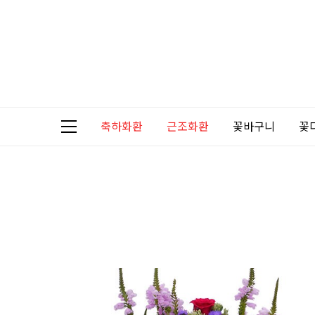
축하화환
근조화환
꽃바구니
꽃