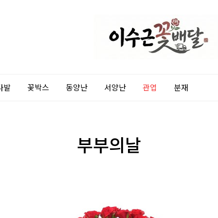
다발
꽃박스
동양난
서양난
관엽
분재
부부의날