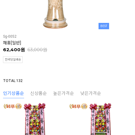
BEST
Sg-0052
채홍[일반]
62,400원
63,000원
전국당일배송
TOTAL 132
인기상품순
신상품순
높은가격순
낮은가격순