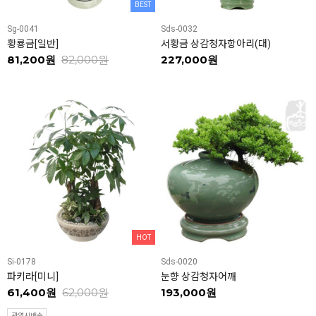
BEST
Sg-0041
Sds-0032
황룡금[일반]
서황금 상감청자항아리(대)
81,200원
82,000원
227,000원
HOT
Si-0178
Sds-0020
파키라[미니]
눈향 상감청자어깨
61,400원
62,000원
193,000원
광역시배송