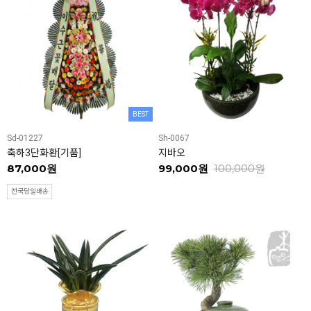
BEST
Sd-01227
Sh-0067
축하3단화환[기품]
지바오
87,000원
99,000원
100,000원
전국당일배송