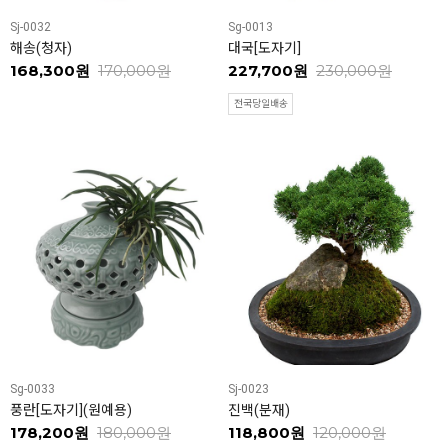
Sj-0032
Sg-0013
해송(청자)
대국[도자기]
168,300원
170,000원
227,700원
230,000원
전국당일배송
Sg-0033
Sj-0023
풍란[도자기](원예용)
진백(분재)
178,200원
180,000원
118,800원
120,000원