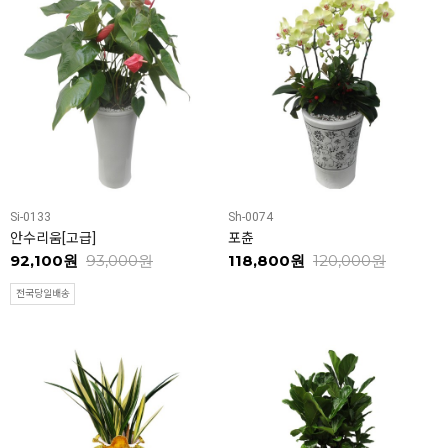
Si-0133
Sh-0074
안수리움[고급]
포츈
92,100원
93,000원
118,800원
120,000원
전국당일배송