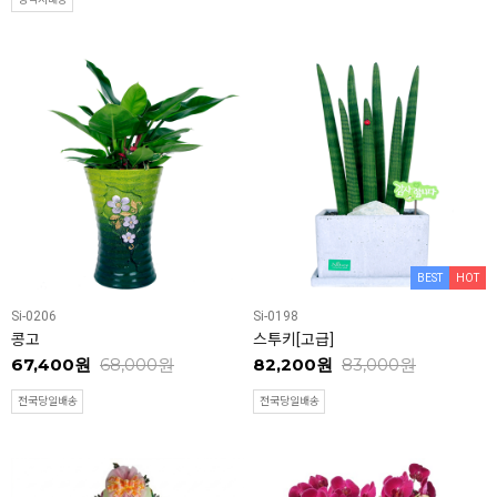
BEST
HOT
Si-0206
Si-0198
콩고
스투키[고급]
67,400원
68,000원
82,200원
83,000원
전국당일배송
전국당일배송