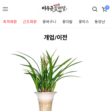
0
축하화환
근조화환
꽃바구니
꽃다발
꽃박스
동양난
개업/이전