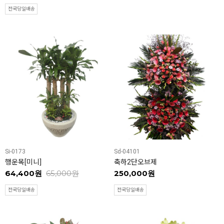
전국당일배송
Si-0173
Sd-04101
행운목[미니]
축하2단오브제
64,400원
65,000원
250,000원
전국당일배송
전국당일배송